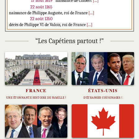
17 août 1619
naissance de Colbert
[...]
22 août 1165
naissance de Philippe Auguste, roi de France
[...]
22 août 1350
décès de Philippe VI de Valois, roi de France
[...]
“Les Capétiens partout !”
FRANCE
ÉTATS-UNIS
UNE ÉTONNANTE HISTOIRE DE FAMILLE !
D'ÉTRANGES COUSINAGES !