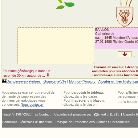
BAILLON
Catherine de
ca.__.1645 Montfort-l'Amaur.
27.01.1688 Rivière-Ouelle (
Blasons en couleur + descri
Tourisme généalogique dans un
complètes pour les abonnés 
⇓
+ nombreuses autres fonctionna
rayon de 30 km autour de ...
🏰
Dampierre-en-Yvelines
|
Gometz-la-Ville
|
Montfort-l'Amaury
|
Ajouter un lieu historiq
Vous pouvez exercer votre droit de
Pour
parcourir le tableau
,
Pour
afficher
demande de suppression des
cliquez dans les cases !
personnage, 
données généalogiques vous
Pour
inspecter un blason
,
sur le bouton
concernant.
Nous contacter
.
cliquez dans le blason !
Triatel © 1987-2026 |
Contact
| Capedia est propulsé par
eneal
8.11.215 |
Capedia f
Conditions Générales d'Utilisation
|
Politique de Protection des Données Personnelles