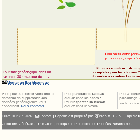
Pour saisir votre premi
personnage, cliquez ici
Blasons en couleur + descri
Tourisme généalogique dans un
complètes pour les abonnés 
⇓
+ nombreuses autres fonctionna
rayon de 30 km autour de ...
🏰
Ajouter un lieu historique
Vous pouvez exercer votre droit de
Pour
parcourir le tableau
,
Pour
afficher
demande de suppression des
cliquez dans les cases !
personnage, 
données généalogiques vous
Pour
inspecter un blason
,
sur le bouton
concernant.
Nous contacter
.
cliquez dans le blason !
Triatel © 1987-2026 |
Contact
| Capedia est propulsé par
eneal
8.11.215 |
Capedia f
Conditions Générales d'Utilisation
|
Politique de Protection des Données Personnelles