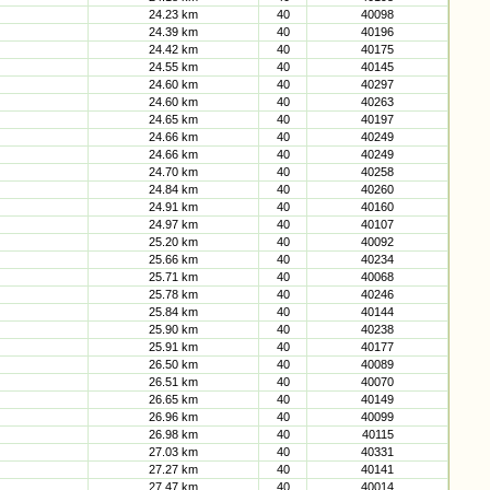
24.23 km
40
40098
24.39 km
40
40196
24.42 km
40
40175
24.55 km
40
40145
24.60 km
40
40297
24.60 km
40
40263
24.65 km
40
40197
24.66 km
40
40249
24.66 km
40
40249
24.70 km
40
40258
24.84 km
40
40260
24.91 km
40
40160
24.97 km
40
40107
25.20 km
40
40092
25.66 km
40
40234
25.71 km
40
40068
25.78 km
40
40246
25.84 km
40
40144
25.90 km
40
40238
25.91 km
40
40177
26.50 km
40
40089
26.51 km
40
40070
26.65 km
40
40149
26.96 km
40
40099
26.98 km
40
40115
27.03 km
40
40331
27.27 km
40
40141
27.47 km
40
40014