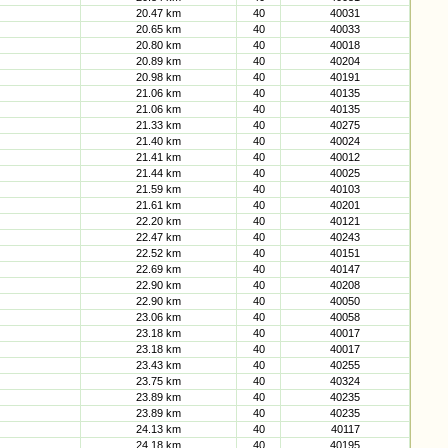
20.47 km
40
40031
20.65 km
40
40033
20.80 km
40
40018
20.89 km
40
40204
20.98 km
40
40191
21.06 km
40
40135
21.06 km
40
40135
21.33 km
40
40275
21.40 km
40
40024
21.41 km
40
40012
21.44 km
40
40025
21.59 km
40
40103
21.61 km
40
40201
22.20 km
40
40121
22.47 km
40
40243
22.52 km
40
40151
22.69 km
40
40147
22.90 km
40
40208
22.90 km
40
40050
23.06 km
40
40058
23.18 km
40
40017
23.18 km
40
40017
23.43 km
40
40255
23.75 km
40
40324
23.89 km
40
40235
23.89 km
40
40235
24.13 km
40
40117
24.18 km
40
40195