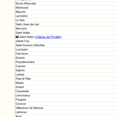
Eyres-Moncube
Montsoué
Maurrin
Larrivière
Le Sen
Saint-Jean-de-Lier
Morcenx
Saint-Aubin
🏰 Saint-Aubin (
château de Poyaller
)
Sainte-Foy
Saint-Geours-d'Auribat
Lourquen
Garrosse
Dumes
Pouydesseaux
Cassen
Sabres
Larbey
Pujo-le-Plan
Maylis
Doazit
Castandet
Lencouacq
Fargues
Gousse
Villeneuve-de-Marsan
Lahosse
Arue