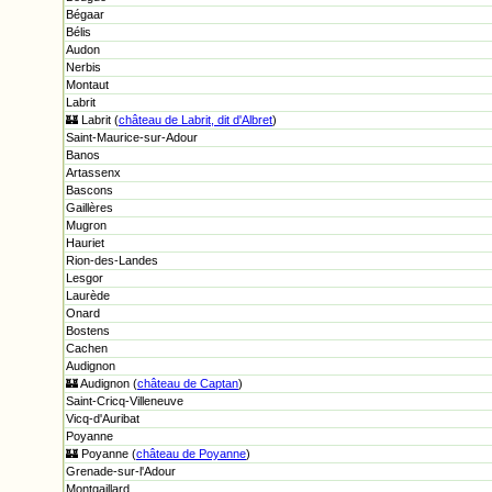
Bégaar
Bélis
Audon
Nerbis
Montaut
Labrit
🏰 Labrit (
château de Labrit, dit d'Albret
)
Saint-Maurice-sur-Adour
Banos
Artassenx
Bascons
Gaillères
Mugron
Hauriet
Rion-des-Landes
Lesgor
Laurède
Onard
Bostens
Cachen
Audignon
🏰 Audignon (
château de Captan
)
Saint-Cricq-Villeneuve
Vicq-d'Auribat
Poyanne
🏰 Poyanne (
château de Poyanne
)
Grenade-sur-l'Adour
Montgaillard