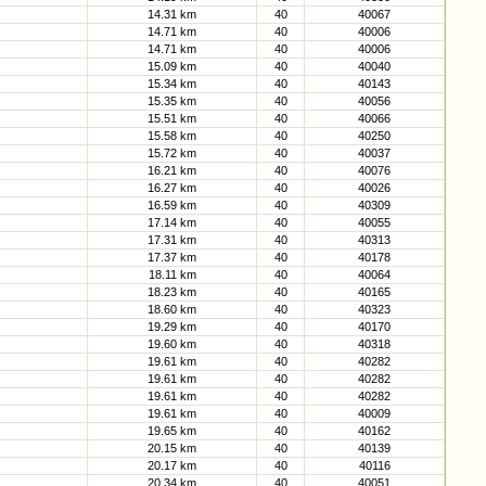
14.31 km
40
40067
14.71 km
40
40006
14.71 km
40
40006
15.09 km
40
40040
15.34 km
40
40143
15.35 km
40
40056
15.51 km
40
40066
15.58 km
40
40250
15.72 km
40
40037
16.21 km
40
40076
16.27 km
40
40026
16.59 km
40
40309
17.14 km
40
40055
17.31 km
40
40313
17.37 km
40
40178
18.11 km
40
40064
18.23 km
40
40165
18.60 km
40
40323
19.29 km
40
40170
19.60 km
40
40318
19.61 km
40
40282
19.61 km
40
40282
19.61 km
40
40282
19.61 km
40
40009
19.65 km
40
40162
20.15 km
40
40139
20.17 km
40
40116
20.34 km
40
40051