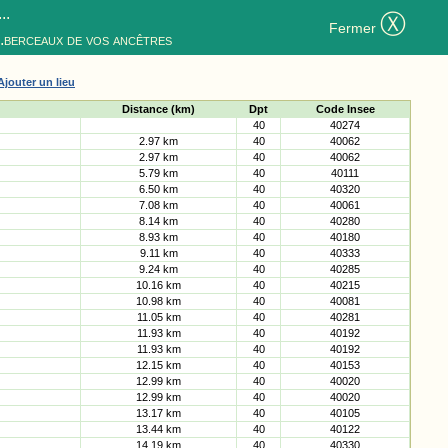
..
Ⓧ
Fermer
..berceaux de vos ancêtres
Ajouter un lieu
Distance (km)
Dpt
Code Insee
40
40274
2.97 km
40
40062
2.97 km
40
40062
5.79 km
40
40111
6.50 km
40
40320
7.08 km
40
40061
8.14 km
40
40280
8.93 km
40
40180
9.11 km
40
40333
9.24 km
40
40285
10.16 km
40
40215
10.98 km
40
40081
11.05 km
40
40281
11.93 km
40
40192
11.93 km
40
40192
12.15 km
40
40153
12.99 km
40
40020
12.99 km
40
40020
13.17 km
40
40105
13.44 km
40
40122
14.19 km
40
40330