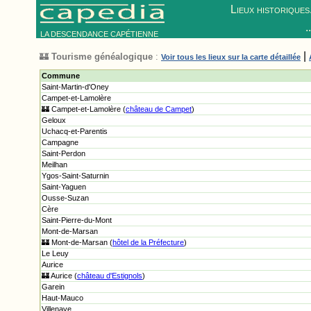
Lieux historiques.
.
LA DESCENDANCE CAPÉTIENNE
|
🏰
Tourisme généalogique
:
Voir tous les lieux sur la carte détaillée
Commune
Saint-Martin-d'Oney
Campet-et-Lamolère
🏰 Campet-et-Lamolère (
château de Campet
)
Geloux
Uchacq-et-Parentis
Campagne
Saint-Perdon
Meilhan
Ygos-Saint-Saturnin
Saint-Yaguen
Ousse-Suzan
Cère
Saint-Pierre-du-Mont
Mont-de-Marsan
🏰 Mont-de-Marsan (
hôtel de la Préfecture
)
Le Leuy
Aurice
🏰 Aurice (
château d'Estignols
)
Garein
Haut-Mauco
Villenave