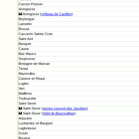
Carcen-Ponson
Arengosse
🏰 Arengosse (
château de Castillon
)
Beylongue
Lamothe
Brocas
Carcarès-Sainte-Croix
Saint-Avit
Benquet
Cauna
Bas-Mauco
Souprosse
Bretagne-de-Marsan
Tartas
Mazerolles
Canenx-et-Réaut
Luglon
Vert
Maillères
Toulouzette
Saint-Sever
🏰 Saint-Sever (
ancien couvent des Jacobins
)
🏰 Saint-Sever (
hôtel de Bourrouilhan
)
Arjuzanx
Lucbardez-et-Bargues
Laglorieuse
Gouts
Bougue