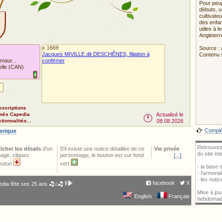
Pour peup
débuts, u
cultivate
des enfan
utiles à 
Angleterr
x 1669
Source : 
Jacques MIVILLE dit DESCHÊNES, filiation à
Contenu 
maur...
confirmer
elle (CAN)
+
Pour impor
escriptions
nnés Capedia
Actualisé le
🕐
ionnalités...
08.08.2026
Complét
torique
Retrouvez
ficher les détails
d'un
S'il existe une notice détaillée de ce
Vie privée
du site in
age, cliquez
personnage, le bouton est sur fond
[...]
bouton
vert
- la base
- l'armori
- les noti
🕪
facebook
X
dia fête ses 25 ans 🎝♫🎝
Mise à jou
English
Français
hebdomad