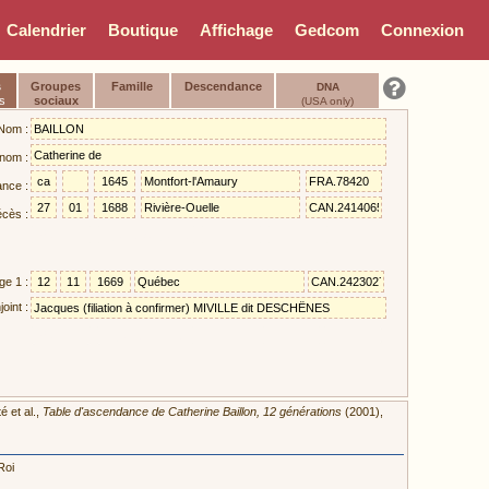
Calendrier
Boutique
Affichage
Gedcom
Connexion
s
Groupes
Famille
Descendance
DNA
s
sociaux
(USA only)
Nom :
nom :
ance :
cès :
ge 1 :
oint :
é et al.,
Table d'ascendance de Catherine Baillon, 12 générations
(2001),
Roi