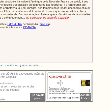
ler la colonie française d'Amérique de la Nouvelle-France qui a été, à ses
ne colonie d'exploitation du commerce des fourrures, il a fallu fournir aux
urs célibataires, qui ont immigré, des femmes pour fonder une famille et avoir
ts. Elles recevaient une dot du Roi de France qui comprenait des objets
leur nouvelle vie. En contraste, la colonie anglaise d'Amérique de la Nouvelle-
e a été directement,...
(la suite pour les abonnés Capedia)
article
Filles du Roi
de Wikipedia (
auteurs
)
soumis à la licence
CC-BY-SA
ter une image, vous devez vous identifier.
er, modifier ou ajouter une notice
 sur clé USB la sauvegarde intégrale
ternet Capedia :
 de données
al et son moteur de recherche
ces et les images
En savoir
Acheter
r
plus...
la clé...
aire