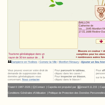
BAILLON
Catherine de
ca.__.1645 Montfort-l'A
27.01.1688 Rivière-Ou
Blasons en couleur + d
Tourisme généalogique dans un
complètes pour les abo
⇓
+ nombreuses autres fonct
rayon de 30 km autour de ...
🏰
Dampierre-en-Yvelines
|
Gometz-la-Ville
|
Montfort-l'Amaury
|
Ajouter un lieu his
Vous pouvez exercer votre droit de
Pour
parcourir le tableau
,
Pour
af
demande de suppression des
cliquez dans les cases !
personn
données généalogiques vous
Pour
inspecter un blason
,
sur le 
concernant.
Nous contacter
.
cliquez dans le blason !
Triatel © 1987-2026 |
Contact
| Capedia est propulsé par
eneal
8.11.215 |
Cape
Conditions Générales d'Utilisation
|
Politique de Protection des Données Personnelles