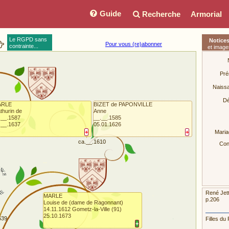
Guide
Recherche
Armorial
Le RGPD sans
Notice
Pour vous (re)abonner
contrainte...
et image
Pré
Naiss
Dé
ARLE
BIZET de PAPONVILLE
thurin de
Anne
.__.1587
__.__.1585
.__.1637
05.01.1626
+
+
Maria
ca.__.1610
Conj
René Jett
MARLE
p.206
Louise de (dame de Ragonnant)
14.11.1612 Gometz-la-Ville (91)
25.10.1673
639
Filles du 
+