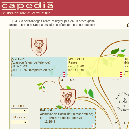
LA DESCENDANCE CAPÉTIENNE
1 154 308 personnages reliés et regroupés en un arbre global
unique : pas de branches isolées ou éteintes, pas de doublons
BAILLON
MAILLARD
M
Adam de (sieur de Valence)
Renée
Ma
08.02.1549
ca.__.1560
ca
20.11.1626 Dampierre-en-Yve...
02.03.1630
__
+
+
ca.__.1590
Groupes
BAILLON
Alphonse de (sieur de La Mascotterie)
Maisons
ca.__.1590 Dampierre-en-Yve...
__.11.1648
x 05.11.1
+