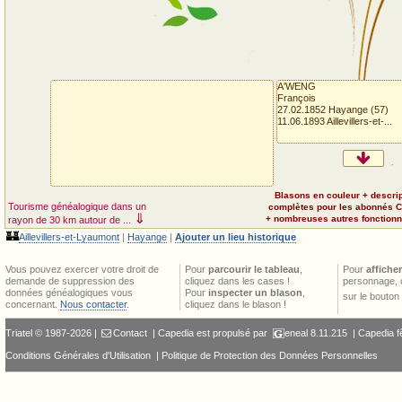
A'WENG
François
27.02.1852 Hayange (57)
11.06.1893 Aillevillers-et-...
Blasons en couleur + descri
Tourisme généalogique dans un
complètes pour les abonnés 
⇓
+ nombreuses autres fonctionna
rayon de 30 km autour de ...
🏰
Aillevillers-et-Lyaumont
|
Hayange
|
Ajouter un lieu historique
Vous pouvez exercer votre droit de
Pour
parcourir le tableau
,
Pour
afficher
demande de suppression des
cliquez dans les cases !
personnage, 
données généalogiques vous
Pour
inspecter un blason
,
sur le bouton
concernant.
Nous contacter
.
cliquez dans le blason !
Triatel © 1987-2026 |
Contact
| Capedia est propulsé par
eneal
8.11.215 |
Capedia f
Conditions Générales d'Utilisation
|
Politique de Protection des Données Personnelles