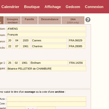
Calendrier
Boutique
Affichage
Gedcom
Connexion
s
Groupes
Famille
Descendance
DNA
s
sociaux
(USA only)
Nom :
nom :
ance :
cès :
ge 1 :
oint :
z saisir le titre d'un
ouvrage
ou la cote d'une
archive
:
/Acte :
Cote :
ge(s):