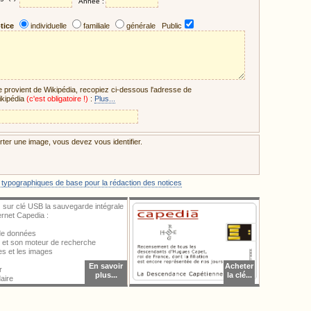
Année :
tice
individuelle
familiale
générale Public
ce provient de Wikipédia, recopiez ci-dessous l'adresse de
ikipédia
(c'est obligatoire !)
:
Plus...
ter une image, vous devez vous identifier.
 typographiques de base pour la rédaction des notices
 sur clé USB la sauvegarde intégrale
ternet Capedia :
 de données
al et son moteur de recherche
ces et les images
En savoir
Acheter
r
plus...
la clé...
aire