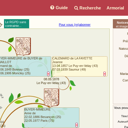
Guide
Recherche
Armorial
Le RGPD sans
Notice
Pour vous (re)abonner
contrainte...
et image
Pré
Naiss
Dé
YER-MIMEURE de BUYER de
CALEMARD de LA FAYETTE
AILLOT
Jeanne
rnand de
13.04.1857 Le Puy-en-Velay (43)
.06.1849 Bonnay (25)
07.03.1939 Saumur (49)
.06.1906 Moncley (25)
+
+
Maria
08.05.1878
Conj
Le Puy-en-Velay (43)
Vous pouve
BUYER-MIMEURE
Anne de
Titre
22.02.1886 Besançon (25)
22.05.1977 Paris (75)
Auteur/
916
+
(25)
Pa