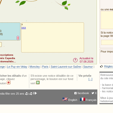
ou une
no
x
xxx
6)
Si la noti
28)
la page W
+
Pour impor
escriptions
nnés Capedia
Actualisé le
🕐
ionnalités...
07.08.2026
Règles
ange
|
Le Puy-en-Velay
|
Moncley
|
Paris
|
Saint-Laurent-sur-Saône
|
Saumur
|
Retrouvez
ficher les détails
d'un
S'il existe une notice détaillée de ce
Vie privée
du site in
age, cliquez
personnage, le bouton est sur fond
[...]
bouton
vert
- la base
- l'armori
- les noti
🕪
facebook
X
dia fête ses 25 ans 🎝♫🎝
Mise à jou
English
Français
hebdomad