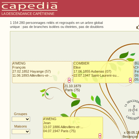
LA DESCENDANCE CAPÉTIENNE
1 154 280 personnages reliés et regroupés en un arbre global
unique : pas de branches isolées ou éteintes, pas de doublons
A'WENG
COMBIER
BU
François
Elise
CH
27.02.1852 Hayange (57)
17.06.1855 Aubenas (07)
Fe
11.06.1893 Aillevillers-et-...
22.07.1947 Saint-Laurent-su...
09
05
+
+
21.10.1879
Paris (75)
Groupes
A'WENG
Jean
Maisons
13.07.1886 Aillevillers-et-...
04.07.1947 Paris (75)
x 09.05.1
+
Besançon 