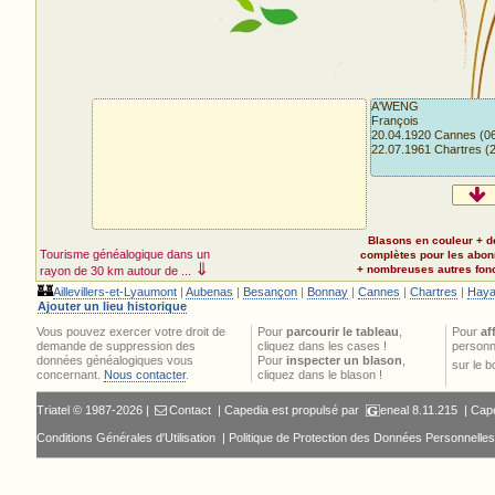
A'WENG
François
20.04.1920 Cannes (0
22.07.1961 Chartres (
Blasons en couleur + d
Tourisme généalogique dans un
complètes pour les abo
⇓
+ nombreuses autres fonct
rayon de 30 km autour de ...
🏰
Aillevillers-et-Lyaumont
|
Aubenas
|
Besançon
|
Bonnay
|
Cannes
|
Chartres
|
Hay
Ajouter un lieu historique
Vous pouvez exercer votre droit de
Pour
parcourir le tableau
,
Pour
af
demande de suppression des
cliquez dans les cases !
personn
données généalogiques vous
Pour
inspecter un blason
,
sur le 
concernant.
Nous contacter
.
cliquez dans le blason !
Triatel © 1987-2026 |
Contact
| Capedia est propulsé par
eneal
8.11.215 |
Cape
Conditions Générales d'Utilisation
|
Politique de Protection des Données Personnelles