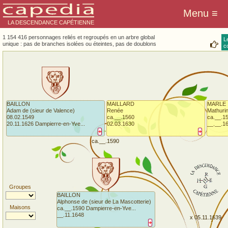
LA DESCENDANCE CAPÉTIENNE
1 154 416 personnages reliés et regroupés en un arbre global
L
unique : pas de branches isolées ou éteintes, pas de doublons
co
BAILLON
MAILLARD
MARLE
Adam de (sieur de Valence)
Renée
Mathuri
08.02.1549
ca.__.1560
ca.__.1
20.11.1626 Dampierre-en-Yve...
02.03.1630
__.__.1
+
+
ca.__.1590
Groupes
BAILLON
Alphonse de (sieur de La Mascotterie)
Maisons
ca.__.1590 Dampierre-en-Yve...
__.11.1648
x 05.11.1639
+