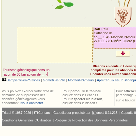
BAILLON
Catherine de
ca.__.1645 Montfort-l'Amaur.
27.01.1688 Rivière-Ouelle (
Blasons en couleur + descri
Tourisme généalogique dans un
complètes pour les abonnés 
⇓
+ nombreuses autres fonctionna
rayon de 30 km autour de ...
🏰
Dampierre-en-Yvelines
|
Gometz-la-Ville
|
Montfort-l'Amaury
|
Ajouter un lieu historiq
Vous pouvez exercer votre droit de
Pour
parcourir le tableau
,
Pour
afficher
demande de suppression des
cliquez dans les cases !
personnage, 
données généalogiques vous
Pour
inspecter un blason
,
sur le bouton
concernant.
Nous contacter
.
cliquez dans le blason !
Triatel © 1987-2026 |
Contact
| Capedia est propulsé par
eneal
8.11.215 |
Capedia f
Conditions Générales d'Utilisation
|
Politique de Protection des Données Personnelles