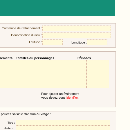
Commune de rattachement :
Dénomination du lieu :
Latitude :
Longitude :
nements
Familles ou personnages
Périodes
Pour ajouter un événement
vous devez vous
identifier
.
pouvez saisir le titre d'un
ouvrage
:
Titre :
Auteur :