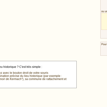
ou u
Pour
u historique ? C'est très simple :
ez avec le bouton droit de votre souris
mination précise du lieu historique (par exemple :
anoir de Kermach"
), sa commune de rattachement et