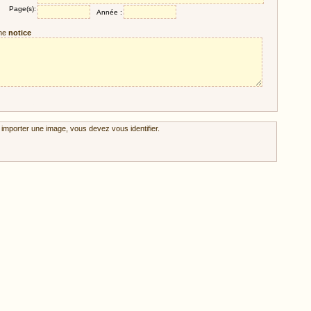
Page(s):
Année :
ne
notice
 importer une image, vous devez vous identifier.