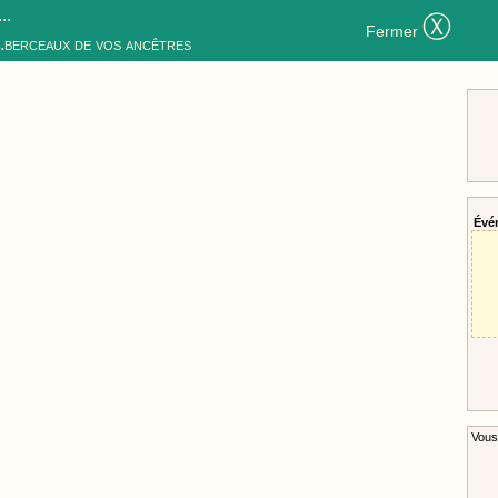
..
Ⓧ
Fermer
..berceaux de vos ancêtres
Évé
Vous 