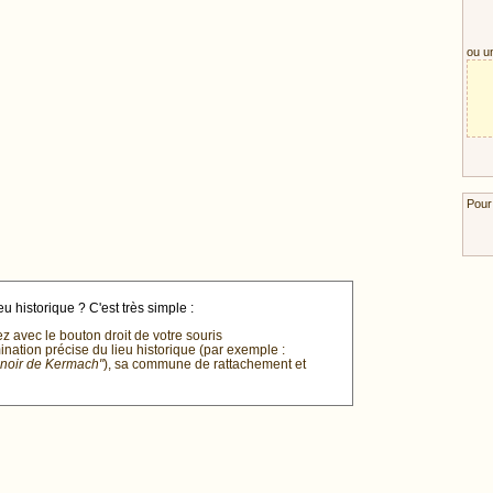
ou u
Pour
u historique ? C'est très simple :
ez avec le bouton droit de votre souris
mination précise du lieu historique (par exemple :
anoir de Kermach"
), sa commune de rattachement et