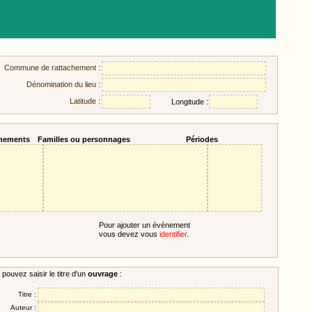
Commune de rattachement :
Dénomination du lieu :
Latitude :
Longitude :
nements
Familles ou personnages
Périodes
Pour ajouter un événement
vous devez vous
identifier
.
pouvez saisir le titre d'un
ouvrage
:
Titre :
Auteur :