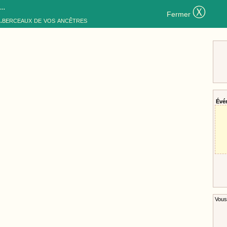
..
Ⓧ
Fermer
..berceaux de vos ancêtres
Évé
Vous 