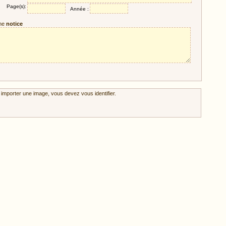
Page(s):
Année :
ne
notice
 importer une image, vous devez vous identifier.