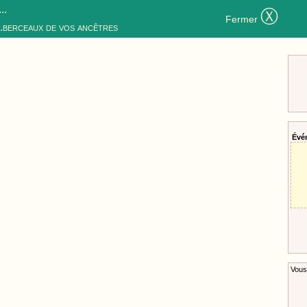
..
Ⓧ
Fermer
..berceaux de vos ancêtres
Évé
Vous 