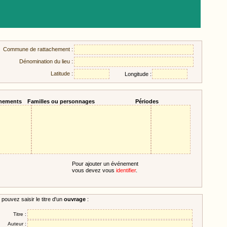
Commune de rattachement :
Dénomination du lieu :
Latitude :
Longitude :
nements
Familles ou personnages
Périodes
Pour ajouter un événement
vous devez vous
identifier
.
pouvez saisir le titre d'un
ouvrage
:
Titre :
Auteur :