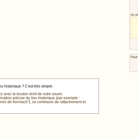
ou u
Pour
u historique ? C'est très simple :
ez avec le bouton droit de votre souris
mination précise du lieu historique (par exemple :
anoir de Kermach"
), sa commune de rattachement et