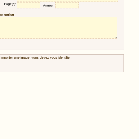
Page(s):
Année :
ne
notice
 importer une image, vous devez vous identifier.