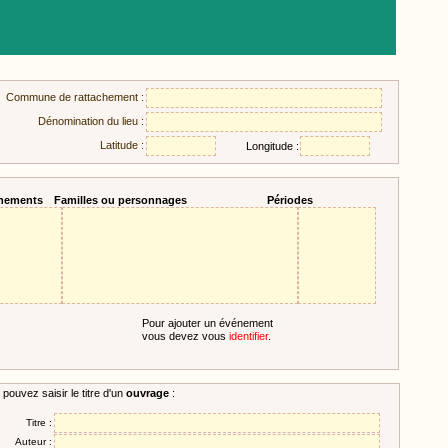
Commune de rattachement :
Dénomination du lieu :
Latitude :
Longitude :
nements
Familles ou personnages
Périodes
Pour ajouter un événement
vous devez vous
identifier
.
pouvez saisir le titre d'un
ouvrage
:
Titre :
Auteur :