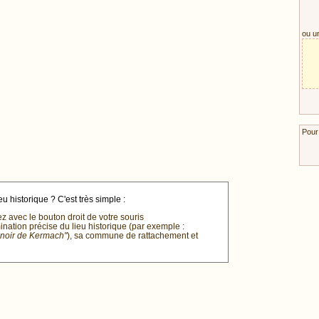
ou u
Pour
u historique ? C'est très simple :
ez avec le bouton droit de votre souris
mination précise du lieu historique (par exemple :
anoir de Kermach"
), sa commune de rattachement et