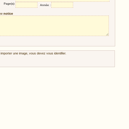
Page(s):
Année :
ne
notice
 importer une image, vous devez vous identifier.