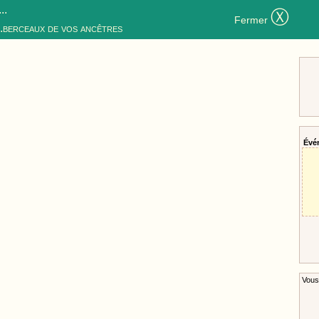
..
Ⓧ
Fermer
..berceaux de vos ancêtres
Évé
Vous 