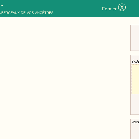
..
Ⓧ
Fermer
..berceaux de vos ancêtres
Évé
Vous 