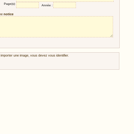
Page(s):
Année :
ne
notice
 importer une image, vous devez vous identifier.