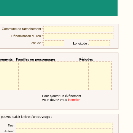
Commune de rattachement :
Dénomination du lieu :
Latitude :
Longitude :
nements
Familles ou personnages
Périodes
Pour ajouter un événement
vous devez vous
identifier
.
pouvez saisir le titre d'un
ouvrage
:
Titre :
Auteur :