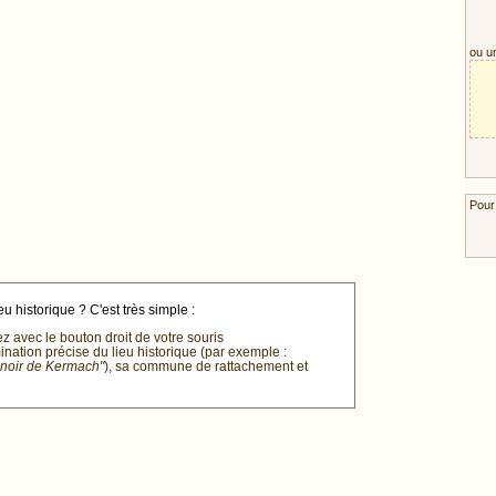
ou u
Pour
u historique ? C'est très simple :
ez avec le bouton droit de votre souris
mination précise du lieu historique (par exemple :
anoir de Kermach"
), sa commune de rattachement et