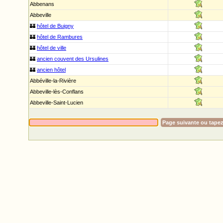
Abbenans
Abbeville
🏰
hôtel de Buigny
🏰
hôtel de Rambures
🏰
hôtel de ville
🏰
ancien couvent des Ursulines
🏰
ancien hôtel
Abbéville-la-Rivière
Abbeville-lès-Conflans
Abbeville-Saint-Lucien