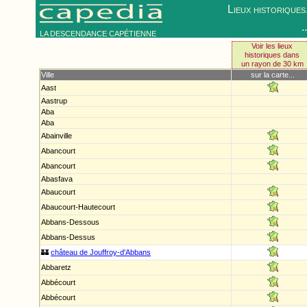
Lieux historiques.
.
LA DESCENDANCE CAPÉTIENNE
Voir les lieux
historiques dans
un rayon de 30 km
Ville
sur la carte...
Aast
Aastrup
Aba
Aba
Abainville
Abancourt
Abancourt
Abasfava
Abaucourt
Abaucourt-Hautecourt
Abbans-Dessous
Abbans-Dessus
🏰
château de Jouffroy-d'Abbans
Abbaretz
Abbécourt
Abbécourt