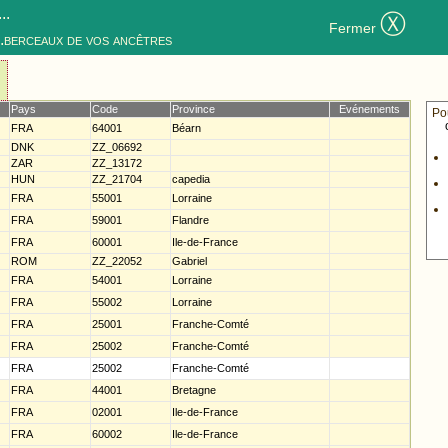
..
Ⓧ
Fermer
..berceaux de vos ancêtres
Pays
Code
Province
Evénements
Po
FRA
64001
Béarn
DNK
ZZ_06692
ZAR
ZZ_13172
HUN
ZZ_21704
capedia
FRA
55001
Lorraine
FRA
59001
Flandre
FRA
60001
Ile-de-France
ROM
ZZ_22052
Gabriel
FRA
54001
Lorraine
FRA
55002
Lorraine
FRA
25001
Franche-Comté
FRA
25002
Franche-Comté
FRA
25002
Franche-Comté
FRA
44001
Bretagne
FRA
02001
Ile-de-France
FRA
60002
Ile-de-France