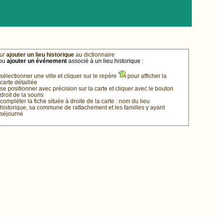
ur
ajouter un lieu historique
au dictionnaire
ou
ajouter un événement
associé à un lieu historique :
sélectionner une ville et cliquer sur le repère
pour afficher la
carte détaillée
se positionner avec précision sur la carte et cliquer avec le bouton
droit de la souris
compléter la fiche située à droite de la carte : nom du lieu
historique, sa commune de rattachement et les familles y ayant
séjourné