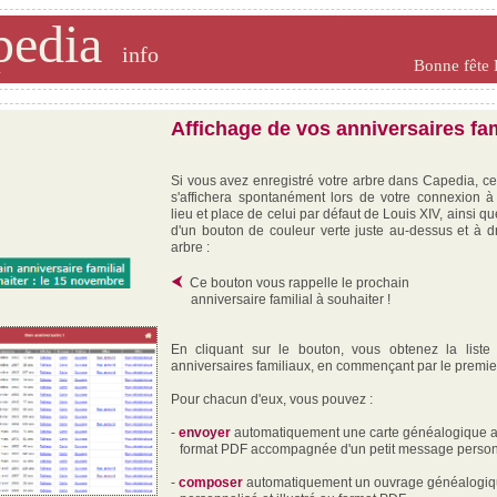
pedia
info
Bonne fête
Affichage de vos anniversaires fa
Si vous avez enregistré votre arbre dans Capedia, ces
s'affichera spontanément lors de votre connexion 
lieu et place de celui par défaut de Louis XIV, ainsi q
d'un bouton de couleur verte juste au-dessus et à dr
arbre :
⮜
Ce bouton vous rappelle le prochain
anniversaire familial à souhaiter !
En cliquant sur le bouton, vous obtenez la liste
anniversaires familiaux, en commençant par le premier
Pour chacun d'eux, vous pouvez :
-
envoyer
automatiquement une carte généalogique 
format PDF accompagnée d'un petit message perso
-
composer
automatiquement un ouvrage généalogi