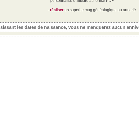
personnalisé et illustré au format PDF
-
réaliser
un superbe mug généalogique ou armorié
isissant les dates de naissance, vous ne manquerez aucun annive