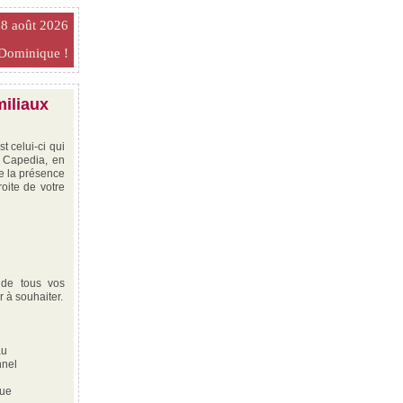
8 août 2026
 Dominique !
miliaux
t celui-ci qui
à Capedia, en
ue la présence
oite de votre
 de tous vos
 à souhaiter.
au
nnel
que